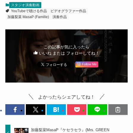
スタジオ演奏動画
YouTubeで聴ける作品
ビデオグラファー作品
加藤梨菜 MasaP (Famille)
演奏作品
この記事が気に入ったら
いいね または フォローしてね！
Follow Me
よかったらシェアしてね！
加藤梨菜MasaP『ケセラセラ』(Mrs. GREEN