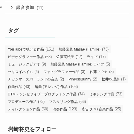
録音参加
(11)
タグ
(151)
(73)
YouTubeで聴ける作品
加藤梨菜 MasaP (Famille)
(63)
(17)
(17)
ビデオグラファー作品
佐藤実絵子
ライブ
(9)
(5)
ミュージックビデオ
加藤梨菜 MasaP (Famille) ライブ
(4)
(3)
(3)
セキスイハイム
フォトグラファー作品
佐藤ユウカ
(2)
(2)
(1)
ナガシマ・スパーランドの音楽
PinKissBunny
松井珠理奈
(43)
(108)
作曲作品
編曲 (アレンジ) 作品
(74)
(73)
DTM・シンセサイザープログラミング作品
ミキシング作品
(73)
(66)
プロデュース作品
マスタリング作品
(60)
(123)
(25)
ディレクション作品
演奏作品
広告 (CM) 音楽作品
岩崎将史をフォロー