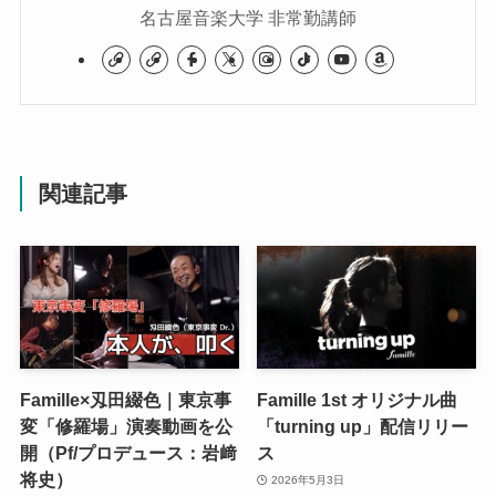
名古屋音楽大学 非常勤講師
関連記事
Famille×刄田綴色｜東京事
Famille 1st オリジナル曲
変「修羅場」演奏動画を公
「turning up」配信リリー
開（Pf/プロデュース：岩﨑
ス
将史）
2026年5月3日