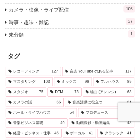
106
カメラ・映像・ライブ配信
37
時事・趣味・雑記
1
未分類
タグ
レコーディング
127
音楽 YouTube のある記事
117
マスタリング
103
ミックス
96
フルハウス
89
スタジオ
75
DTM
73
編曲 (アレンジ)
68
カメラの話
66
音楽活動に役立つ
61
ホール・ライブハウス
54
プロデュース
54
音楽ビジネス基礎
49
動画撮影・動画編集
48
経営・ビジネス・仕事
46
ボーカル
41
クラシック
41