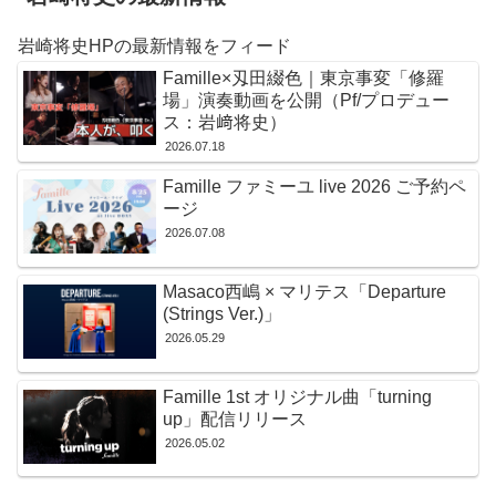
岩崎将史HPの最新情報をフィード
Famille×刄田綴色｜東京事変「修羅
場」演奏動画を公開（Pf/プロデュー
ス：岩﨑将史）
2026.07.18
Famille ファミーユ live 2026 ご予約ペ
ージ
2026.07.08
Masaco西嶋 × マリテス「Departure
(Strings Ver.)」
2026.05.29
Famille 1st オリジナル曲「turning
up」配信リリース
2026.05.02