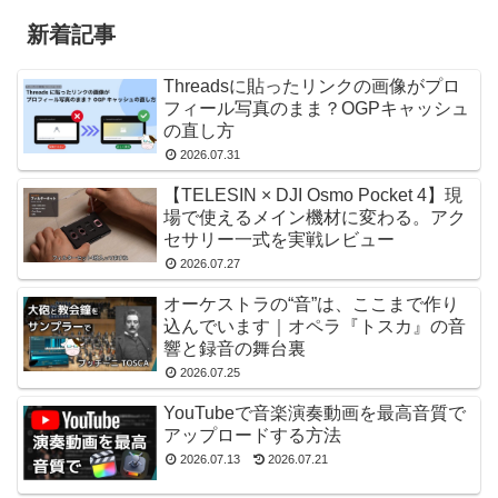
新着記事
Threadsに貼ったリンクの画像がプロ
フィール写真のまま？OGPキャッシュ
の直し方
2026.07.31
【TELESIN × DJI Osmo Pocket 4】現
場で使えるメイン機材に変わる。アク
セサリー一式を実戦レビュー
2026.07.27
オーケストラの“音”は、ここまで作り
込んでいます｜オペラ『トスカ』の音
響と録音の舞台裏
2026.07.25
YouTubeで音楽演奏動画を最高音質で
アップロードする方法
2026.07.13
2026.07.21