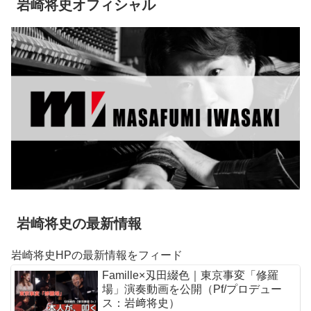
岩崎将史オフィシャル
岩崎将史の最新情報
岩崎将史HPの最新情報をフィード
Famille×刄田綴色｜東京事変「修羅
場」演奏動画を公開（Pf/プロデュー
ス：岩﨑将史）