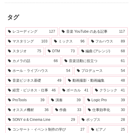
タグ
レコーディング
127
音楽 YouTube のある記事
117
マスタリング
103
ミックス
96
フルハウス
89
スタジオ
75
DTM
73
編曲 (アレンジ)
68
カメラの話
66
音楽活動に役立つ
61
ホール・ライブハウス
54
プロデュース
54
音楽ビジネス基礎
49
動画撮影・動画編集
48
経営・ビジネス・仕事
46
ボーカル
41
クラシック
41
ProTools
39
演奏
39
Logic Pro
39
オススメ機材
36
作曲
33
仕事効率化
30
SONY α & Cinema Line
29
ポップス
28
コンサート・イベント制作の学び
27
ピアノ
25