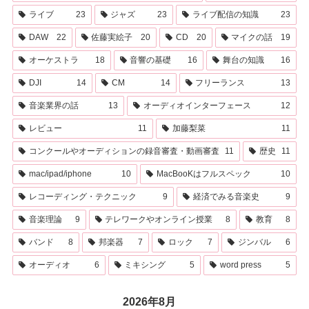
ライブ
23
ジャズ
23
ライブ配信の知識
23
DAW
22
佐藤実絵子
20
CD
20
マイクの話
19
オーケストラ
18
音響の基礎
16
舞台の知識
16
DJI
14
CM
14
フリーランス
13
音楽業界の話
13
オーディオインターフェース
12
レビュー
11
加藤梨菜
11
コンクールやオーディションの録音審査・動画審査
11
歴史
11
mac/ipad/iphone
10
MacBooKはフルスペック
10
レコーディング・テクニック
9
経済でみる音楽史
9
音楽理論
9
テレワークやオンライン授業
8
教育
8
バンド
8
邦楽器
7
ロック
7
ジンバル
6
オーディオ
6
ミキシング
5
word press
5
2026年8月