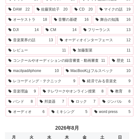
DAW
22
佐藤実絵子
20
CD
20
マイクの話
19
オーケストラ
18
音響の基礎
16
舞台の知識
16
DJI
14
CM
14
フリーランス
13
音楽業界の話
13
オーディオインターフェース
12
レビュー
11
加藤梨菜
11
コンクールやオーディションの録音審査・動画審査
11
歴史
11
mac/ipad/iphone
10
MacBooKはフルスペック
10
レコーディング・テクニック
9
経済でみる音楽史
9
音楽理論
9
テレワークやオンライン授業
8
教育
8
バンド
8
邦楽器
7
ロック
7
ジンバル
6
オーディオ
6
ミキシング
5
word press
5
2026年8月
月
火
水
木
金
土
日