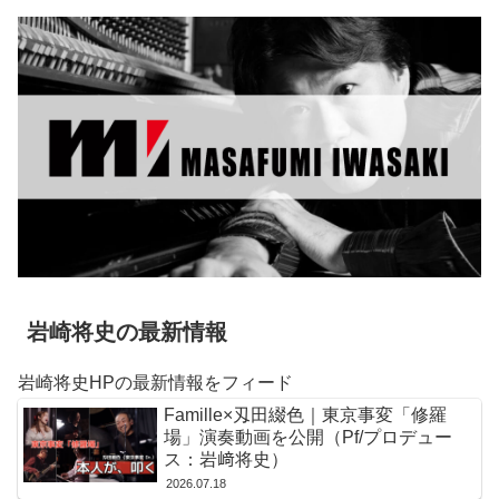
岩崎将史の最新情報
岩崎将史HPの最新情報をフィード
Famille×刄田綴色｜東京事変「修羅
場」演奏動画を公開（Pf/プロデュー
ス：岩﨑将史）
2026.07.18