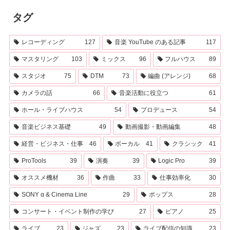
タグ
レコーディング
127
音楽 YouTube のある記事
117
マスタリング
103
ミックス
96
フルハウス
89
スタジオ
75
DTM
73
編曲 (アレンジ)
68
カメラの話
66
音楽活動に役立つ
61
ホール・ライブハウス
54
プロデュース
54
音楽ビジネス基礎
49
動画撮影・動画編集
48
経営・ビジネス・仕事
46
ボーカル
41
クラシック
41
ProTools
39
演奏
39
Logic Pro
39
オススメ機材
36
作曲
33
仕事効率化
30
SONY α & Cinema Line
29
ポップス
28
コンサート・イベント制作の学び
27
ピアノ
25
ライブ
23
ジャズ
23
ライブ配信の知識
23