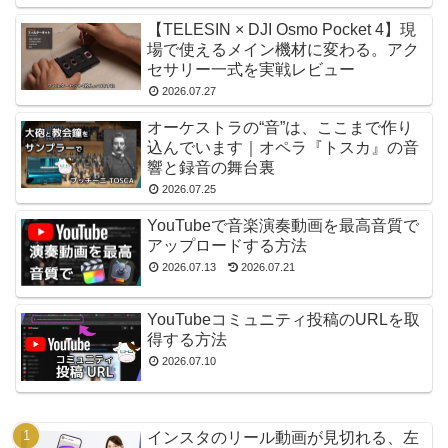
【TELESIN × DJI Osmo Pocket 4】現
場で使えるメイン機材に変わる。アク
セサリー一式を実戦レビュー
2026.07.27
オーケストラの“音”は、ここまで作り
込んでいます｜オペラ『トスカ』の音
響と録音の舞台裏
2026.07.25
YouTubeで音楽演奏動画を最高音質で
アップロードする方法
2026.07.13
2026.07.21
YouTubeコミュニティ投稿のURLを取
得する方法
2026.07.10
インスタのリール動画が見切れる、左