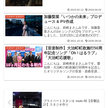
わらせて頂きまして、、、また、少しづ
つ公開していきます。今日は、プロデュ
ースの相談を受けたシンガーソングライ
2015.02.13
2024.04.03
ター「サトウユウカ」の録音...
加藤梨菜「いつかの未来」プロデ
音楽制作/楽曲制作
ュース & PV作成
こんにちは、岩崎まさふみです。加藤梨
菜さんの1st シングルCDをプロデュース
しました。11月13日に正式発売のCDで
す。今回はそのうちの1曲のPVを作って
2021.10.31
2026.08.04
昨日公開したので、それについての紹介
記事です。動画いつかの未来 PV (Short
【音楽制作】大治町町政施行50周
音楽制作/楽曲制作
...
年記念ソング「Oh ! はるラブ」
「大治町応援歌」
こんにちは、岩崎将史まさふみです。愛
知県・大治町の町政施行50周年を記念し
たオリジナルソングの音楽・楽曲音源制
作に携わりました。今週、公式に発表に
2025.04.26
2025.05.01
なったのでブログ書きます。大治町町政
施行50周年記念ソング「Oh ! はるラブ」
「大治町応援歌...
プライベートスタジオ route 66【音響設
計】スタジオ作り