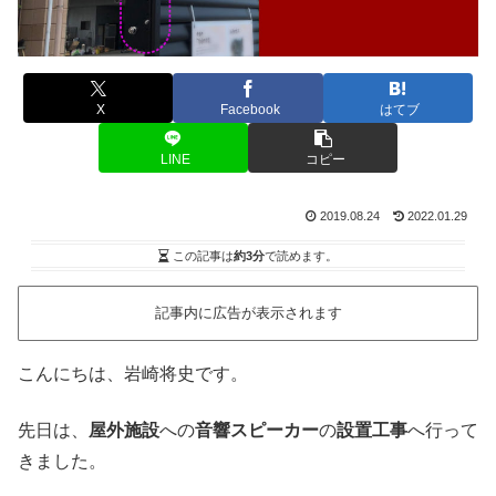
X
Facebook
はてブ
LINE
コピー
2019.08.24
2022.01.29
この記事は
約3分
で読めます。
記事内に広告が表示されます
こんにちは、岩崎将史です。
先日は、
屋外施設
への
音響スピーカー
の
設置工事
へ行って
きました。