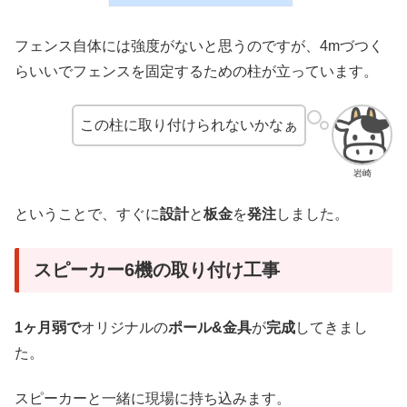
フェンス自体には強度がないと思うのですが、4mづつく
らいいでフェンスを固定するための柱が立っています。
この柱に取り付けられないかなぁ
岩崎
ということで、すぐに
設計
と
板金
を
発注
しました。
スピーカー6機の取り付け工事
1ヶ月弱で
オリジナルの
ポール&金具
が
完成
してきまし
た。
スピーカーと一緒に現場に持ち込みます。