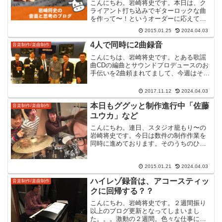
こんにちわ。岩崎将史です。本日は、ク
ライアント打ち込みでギターロックな曲
を作って〜！というオーダーに応えての
作業をしていました。打ち込みとは？な
2015.01.25
2024.04.03
ぜ生演奏しないの？「打ち込み」という
のは、ミュージシャンを手配して演奏を
4人で同時に2曲録音
音楽制作/楽曲制作
マイクを使って録音するの...
こんにちは、岩崎将史です。とある歌謡
曲CDの編曲とサウンドプロデュースのお
手伝いを2曲頼まれてまして、今週はその
録音でした。クライアントが作詞作曲を
したものを楽譜にして、編曲を加え録音
2017.11.12
2024.04.03
をしてCDにするのをお手伝いする、とい
う仕事です。今回は...
本日もググッと制作進行中「佐藤
音楽制作/楽曲制作
ユウカ」など
こんにちわ。連日、スタジオ籠もり〜の
岩崎将史です。今日は数件の制作作業を
同時に進めております。そのうちのひと
つが「佐藤ユウカ」のレコーディングで
す。彼女との出会いは、それこそ7~8年近
く前になるかもしれません。当時、彼女
2015.01.21
2024.04.03
が活動していたバンド...
ハイレゾ録音は、アコースティッ
音楽制作/楽曲制作
クに回帰する？？
こんにちわ、岩崎将史です。２週間振り
以上のブログ更新となってしまいまし
た。。。激動の２週間。色々な仕事に関