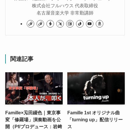
株式会社フルハウス 代表取締役
名古屋音楽大学 非常勤講師
関連記事
Famille×刄田綴色｜東京事
Famille 1st オリジナル曲
変「修羅場」演奏動画を公
「turning up」配信リリー
開（Pf/プロデュース：岩﨑
ス