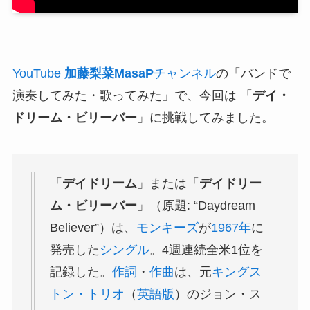
YouTube
加藤梨菜MasaP
チャンネル
の「バンドで
演奏してみた・歌ってみた」で、今回は 「
デイ・
ドリーム・ビリーバー
」に挑戦してみました。
「
デイドリーム
」または「
デイドリー
ム・ビリーバー
」（原題: “Daydream
Believer”）は、
モンキーズ
が
1967年
に
発売した
シングル
。4週連続全米1位を
記録した。
作詞
・
作曲
は、元
キングス
トン・トリオ
（
英語版
）のジョン・ス