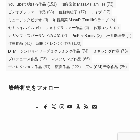
(151)
(73)
YouTubeで聴ける作品
加藤梨菜 MasaP (Famille)
(63)
(17)
(17)
ビデオグラファー作品
佐藤実絵子
ライブ
(9)
(5)
ミュージックビデオ
加藤梨菜 MasaP (Famille) ライブ
(4)
(3)
(3)
セキスイハイム
フォトグラファー作品
佐藤ユウカ
(2)
(2)
(1)
ナガシマ・スパーランドの音楽
PinKissBunny
松井珠理奈
(43)
(108)
作曲作品
編曲 (アレンジ) 作品
(74)
(73)
DTM・シンセサイザープログラミング作品
ミキシング作品
(73)
(66)
プロデュース作品
マスタリング作品
(60)
(123)
(25)
ディレクション作品
演奏作品
広告 (CM) 音楽作品
岩崎将史をフォロー