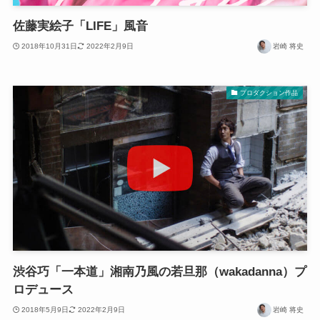
佐藤実絵子「LIFE」風音
2018年10月31日
2022年2月9日
岩崎 将史
プロダクション作品
渋谷巧「一本道」湘南乃風の若旦那（wakadanna）プ
ロデュース
2018年5月9日
2022年2月9日
岩崎 将史