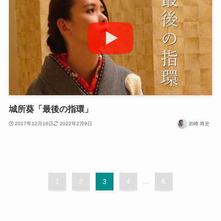
城所葵「最後の指環」
2017年12月16日
2022年2月9日
岩崎 将史
1
2
3
4
...
6