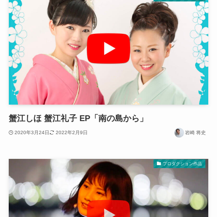
蟹江しほ 蟹江礼子 EP「南の島から」
2020年3月24日
2022年2月9日
岩崎 将史
プロダクション作品