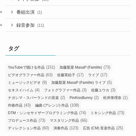
番組出演
(1)
録音参加
(11)
タグ
(151)
(73)
YouTubeで聴ける作品
加藤梨菜 MasaP (Famille)
(63)
(17)
(17)
ビデオグラファー作品
佐藤実絵子
ライブ
(9)
(5)
ミュージックビデオ
加藤梨菜 MasaP (Famille) ライブ
(4)
(3)
(3)
セキスイハイム
フォトグラファー作品
佐藤ユウカ
(2)
(2)
(1)
ナガシマ・スパーランドの音楽
PinKissBunny
松井珠理奈
(43)
(108)
作曲作品
編曲 (アレンジ) 作品
(74)
(73)
DTM・シンセサイザープログラミング作品
ミキシング作品
(73)
(66)
プロデュース作品
マスタリング作品
(60)
(123)
(25)
ディレクション作品
演奏作品
広告 (CM) 音楽作品