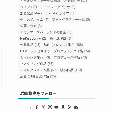
ビデオグラファー作品
(63)
佐藤実絵子
(17)
ライブ
(17)
ミュージックビデオ
(9)
加藤梨菜 MasaP (Famille) ライブ
(5)
セキスイハイム
(4)
フォトグラファー作品
(3)
佐藤ユウカ
(3)
ナガシマ・スパーランドの音楽
(2)
PinKissBunny
(2)
松井珠理奈
(1)
作曲作品
(43)
編曲 (アレンジ) 作品
(108)
DTM・シンセサイザープログラミング作品
(74)
ミキシング作品
(73)
プロデュース作品
(73)
マスタリング作品
(66)
ディレクション作品
(60)
演奏作品
(123)
広告 (CM) 音楽作品
(25)
岩崎将史をフォロー