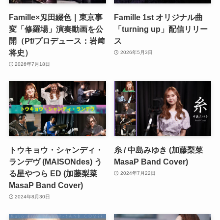
Famille×刄田綴色｜東京事
Famille 1st オリジナル曲
変「修羅場」演奏動画を公
「turning up」配信リリー
開（Pf/プロデュース：岩﨑
ス
将史）
2026年5月3日
2026年7月18日
トウキョウ・シャンディ・
糸 / 中島みゆき (加藤梨菜
ランデヴ (MAISONdes) う
MasaP Band Cover)
る星やつら ED (加藤梨菜
2024年7月22日
MasaP Band Cover)
2024年8月30日