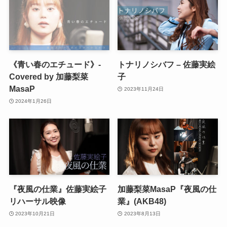
《青い春のエチュード》-
トナリノシバフ – 佐藤実絵
Covered by 加藤梨菜
子
MasaP
2023年11月24日
2024年1月26日
『夜風の仕業』佐藤実絵子
加藤梨菜MasaP『夜風の仕
リハーサル映像
業』(AKB48)
2023年10月21日
2023年8月13日