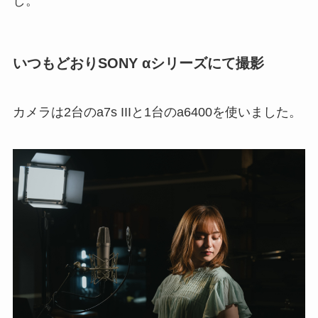
し。
いつもどおりSONY αシリーズにて撮影
カメラは2台のa7s IIIと1台のa6400を使いました。