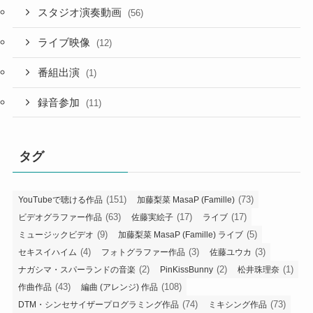
スタジオ演奏動画
(56)
ライブ映像
(12)
番組出演
(1)
録音参加
(11)
タグ
(151)
(73)
YouTubeで聴ける作品
加藤梨菜 MasaP (Famille)
(63)
(17)
(17)
ビデオグラファー作品
佐藤実絵子
ライブ
(9)
(5)
ミュージックビデオ
加藤梨菜 MasaP (Famille) ライブ
(4)
(3)
(3)
セキスイハイム
フォトグラファー作品
佐藤ユウカ
(2)
(2)
(1)
ナガシマ・スパーランドの音楽
PinKissBunny
松井珠理奈
(43)
(108)
作曲作品
編曲 (アレンジ) 作品
(74)
(73)
DTM・シンセサイザープログラミング作品
ミキシング作品