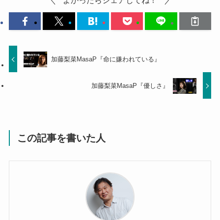
加藤梨菜MasaP『命に嫌われている』
加藤梨菜MasaP『優しさ』
この記事を書いた人