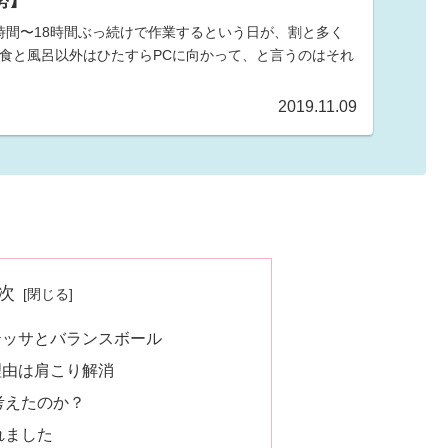
勢】
6時間〜18時間ぶっ続けで作業するという日が、割と多く
3食と風呂以外はひたすらPCに向かって、と言うのはそれ
2019.11.09
次
テッサとバランスボール
理由は肩こり解消
考えたのか？
れました