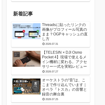
新着記事
Threadsに貼ったリンクの
画像がプロフィール写真の
まま？OGPキャッシュの直
し方
2026.07.31
【TELESIN × DJI Osmo
Pocket 4】現場で使えるメ
イン機材に変わる。アクセ
サリー一式を実戦レビュー
2026.07.27
オーケストラの“音”は、こ
こまで作り込んでいます｜
オペラ『トスカ』の音響と
録音の舞台裏
2026.07.25