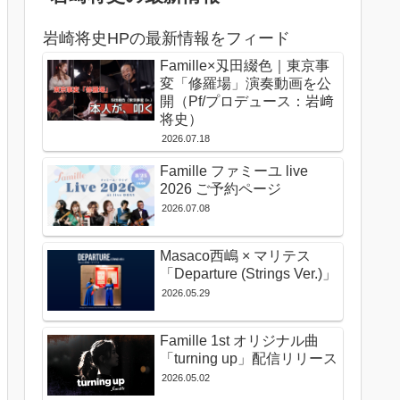
岩崎将史HPの最新情報をフィード
Famille×刄田綴色｜東京事
変「修羅場」演奏動画を公
開（Pf/プロデュース：岩﨑
将史）
2026.07.18
Famille ファミーユ live
2026 ご予約ページ
2026.07.08
Masaco西嶋 × マリテス
「Departure (Strings Ver.)」
2026.05.29
Famille 1st オリジナル曲
「turning up」配信リリース
2026.05.02