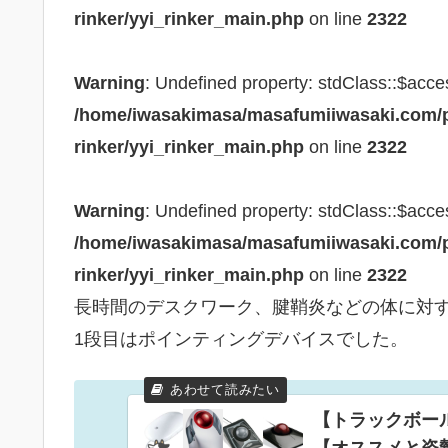
rinker/yyi_rinker_main.php
on line
2322
Warning
: Undefined property: stdClass::$acce
/home/iwasakimasa/masafumiiwasaki.com/pu
rinker/yyi_rinker_main.php
on line
2322
Warning
: Undefined property: stdClass::$acce
/home/iwasakimasa/masafumiiwasaki.com/pu
rinker/yyi_rinker_main.php
on line
2322
長時間のデスクワーク、腱鞘炎などの体に対す
1段目はポインティングデバイスでした。
【トラックボー