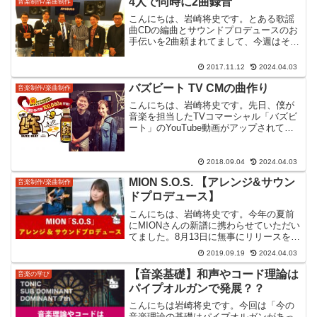
4人で同時に2曲録音
音楽制作/楽曲制作
ータース」という...
こんにちは、岩崎将史です。とある歌謡
曲CDの編曲とサウンドプロデュースのお
手伝いを2曲頼まれてまして、今週はその
録音でした。クライアントが作詞作曲を
したものを楽譜にして、編曲を加え録音
2017.11.12
2024.04.03
をしてCDにするのをお手伝いする、とい
う仕事です。今回は...
バズビート TV CMの曲作り
音楽制作/楽曲制作
こんにちは、岩崎将史です。先日、僕が
音楽を担当したTVコマーシャル「バズビ
ート」のYouTube動画がアップされてま
したのでご紹介です。バズビートとはCM
曲の発注を請けたときは、バズビートな
る物を僕は知りませんでした。厳しい飲
2018.09.04
2024.04.03
み会の時に飲む...
MION S.O.S. 【アレンジ&サウン
音楽制作/楽曲制作
ドプロデュース】
こんにちは、岩崎将史です。今年の夏前
にMIONさんの新譜に携わらせていただい
てました。8月13日に無事にリリースを終
え、精力的に活動されているようです。
2019.09.19
2024.04.03
残念ながら動画はないのですが、ブログ
に記しておこうと思います。2020年1月に
【音楽基礎】和声やコード理論は
音楽の学び
動画がアッ...
パイプオルガンで発展？？
こんにちは岩崎将史です。今回は「今の
音楽理論の基礎はパイプオルガンがあっ