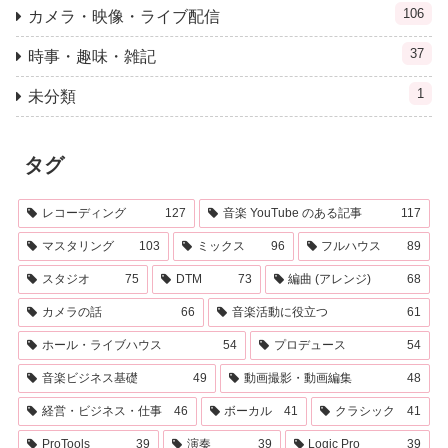
106
カメラ・映像・ライブ配信
37
時事・趣味・雑記
1
未分類
タグ
レコーディング
127
音楽 YouTube のある記事
117
マスタリング
103
ミックス
96
フルハウス
89
スタジオ
75
DTM
73
編曲 (アレンジ)
68
カメラの話
66
音楽活動に役立つ
61
ホール・ライブハウス
54
プロデュース
54
音楽ビジネス基礎
49
動画撮影・動画編集
48
経営・ビジネス・仕事
46
ボーカル
41
クラシック
41
ProTools
39
演奏
39
Logic Pro
39