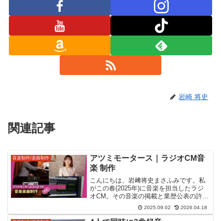
岩崎 将史
関連記事
アツミモータース｜ラジオCM音
音楽制作/楽曲制作
楽 制作
こんにちは、岩﨑将史まさふみです。私
がこの春(2025年)に音楽を担当したラジ
オCM。その音楽の掲載と業歴公表の許諾
をクライアントから頂けたのでブログ書
2025.09.02
2026.04.18
きます。東海地区最大の新車・中古車取
り扱い「アツミモータース」「アツミモ