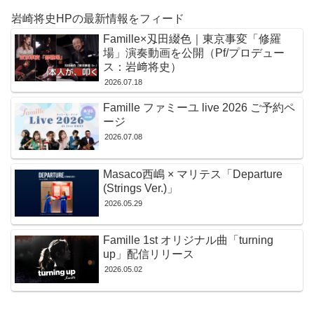
岩崎将史HPの最新情報をフィード
Famille×刄田綴色｜東京事変「修羅
場」演奏動画を公開（Pf/プロデュー
ス：岩﨑将史）
2026.07.18
Famille ファミーユ live 2026 ご予約ペ
ージ
2026.07.08
Masaco西嶋 × マリテス「Departure
(Strings Ver.)」
2026.05.29
Famille 1st オリジナル曲「turning
up」配信リリース
2026.05.02