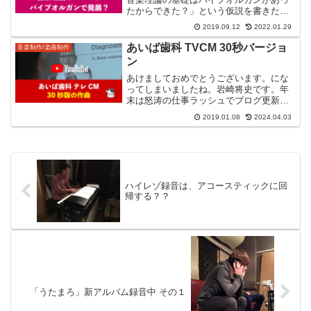
たからできた？」という仮説を書きたい
と思います。現在ではメジャー・マイナ
2019.09.12
2022.01.29
ースケールとトライアドのハーモニー
が、音楽理論を学ぶときの最初の基本に
あいば歯科 TVCM 30秒バージョ
音楽制作/楽曲制作
なっています。その発展と確...
ン
あけましておめでとうございます。にな
ってしまいましたね。岩崎将史です。年
末は怒涛の仕事ラッシュでブログ更新ま
まならずでしたが、その分、書きたい出
2019.01.08
2024.04.03
来事が沢山できましたので、順次、投稿
していきます。さて、2018年、最初のブ
ログは、以前にご紹介...
ハイレゾ録音は、アコースティックに回
帰する？？
「うたまろ」新アルバム録音中 その１