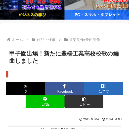
ホーム
作品・仕事
音楽制作/楽曲制作
甲子園出場！新たに豊橋工業高校校歌の編
曲しました
音楽制作/楽曲制作
X
Facebook
はてブ
LINE
コピー
2015.03.04
2024.04.03