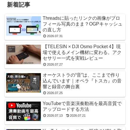
新着記事
Threadsに貼ったリンクの画像がプロ
フィール写真のまま？OGPキャッシュ
の直し方
2026.07.31
【TELESIN × DJI Osmo Pocket 4】現
場で使えるメイン機材に変わる。アク
セサリー一式を実戦レビュー
2026.07.27
オーケストラの“音”は、ここまで作り
込んでいます｜オペラ『トスカ』の音
響と録音の舞台裏
2026.07.25
YouTubeで音楽演奏動画を最高音質で
アップロードする方法
2026.07.13
2026.07.21