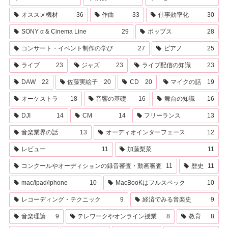
オススメ機材
36
作曲
33
仕事効率化
30
SONY α & Cinema Line
29
ポップス
28
コンサート・イベント制作の学び
27
ピアノ
25
ライブ
23
ジャズ
23
ライブ配信の知識
23
DAW
22
佐藤実絵子
20
CD
20
マイクの話
19
オーケストラ
18
音響の基礎
16
舞台の知識
16
DJI
14
CM
14
フリーランス
13
音楽業界の話
13
オーディオインターフェース
12
レビュー
11
加藤梨菜
11
コンクールやオーディションの録音審査・動画審査
11
歴史
11
mac/ipad/iphone
10
MacBooKはフルスペック
10
レコーディング・テクニック
9
経済でみる音楽史
9
音楽理論
9
テレワークやオンライン授業
8
教育
8