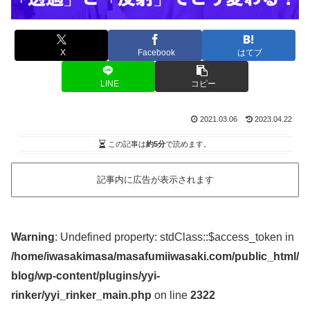
X
Facebook
はてブ
LINE
コピー
2021.03.06
2023.04.22
この記事は
約5分
で読めます。
記事内に広告が表示されます
Warning
: Undefined property: stdClass::$access_token in
/home/iwasakimasa/masafumiiwasaki.com/public_html/
blog/wp-content/plugins/yyi-
rinker/yyi_rinker_main.php
on line
2322