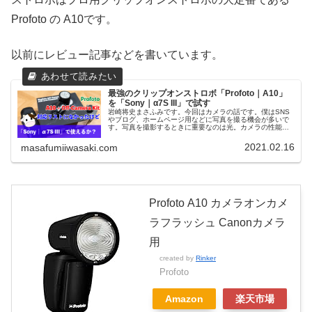
Profoto の A10です。
以前にレビュー記事などを書いています。
最強のクリップオンストロボ「Profoto｜A10」
を「Sony｜α7S III」で試す
岩崎将史まさふみです。今回はカメラの話です。僕はSNS
やブログ、ホームページ用などに写真を撮る機会が多いで
す。写真を撮影するときに重要なのは光。カメラの性能よ
り...
2021.02.16
masafumiiwasaki.com
Profoto A10 カメラオンカメ
ラフラッシュ Canonカメラ
用
created by
Rinker
Profoto
Amazon
楽天市場