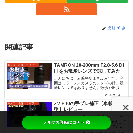
岩崎 将史
関連記事
TAMRON 28-200mm F2.8-5.6 Di
カメラ・映像・ライブ配信
III をお散歩レンズで試してみた
こんにちは、岩崎将史まさふみです。今
回はミラーレスカメラのレンズの話。最
新レンズではありません。散歩や出張、
旅行時の便利ズーム「tamron 28-200mm
2025.04.11
f2.8-5.6 di iii」についての考察と使用感で
す。出張や散歩時にできる...
ZV-E10の手ブレ補正【車載で判
カメラ・映像・ライブ配信
明】レビュー
こんにちは、岩崎まさふみです。ソニー
の新VLOGカム「ZV-E10」を2台予約して
メルマガ登録はコチラ
いました。発売日に届いたので、早速気
になっていた手ブレ補正の性能を車載カ