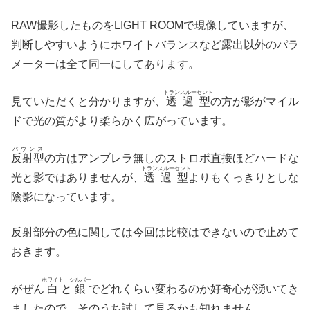
RAW撮影したものをLIGHT ROOMで現像していますが、
判断しやすいようにホワイトバランスなど露出以外のパラ
メーターは全て同一にしてあります。
トランスルーセント
見ていただくと分かりますが、
透過型
の方が影がマイル
ドで光の質がより柔らかく広がっています。
バウンス
反射型
の方はアンブレラ無しのストロボ直接ほどハードな
トランスルーセント
光と影ではありませんが、
透過型
よりもくっきりとしな
陰影になっています。
反射部分の色に関しては今回は比較はできないので止めて
おきます。
ホワイト
シルバー
がぜん
白
と
銀
でどれくらい変わるのか好奇心が湧いてき
ましたので、そのうち試して見るかも知れません。