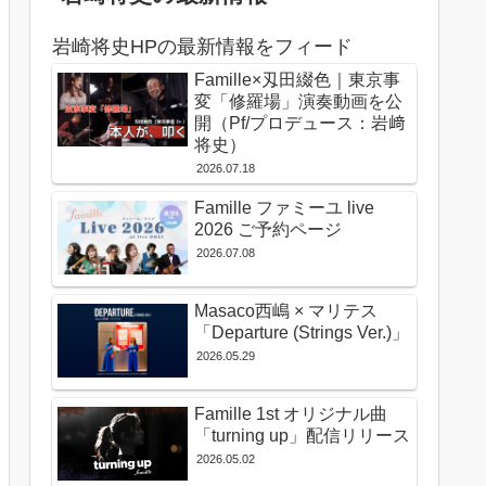
岩崎将史HPの最新情報をフィード
Famille×刄田綴色｜東京事
変「修羅場」演奏動画を公
開（Pf/プロデュース：岩﨑
将史）
2026.07.18
Famille ファミーユ live
2026 ご予約ページ
2026.07.08
Masaco西嶋 × マリテス
「Departure (Strings Ver.)」
2026.05.29
Famille 1st オリジナル曲
「turning up」配信リリース
2026.05.02