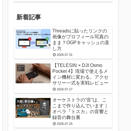
新着記事
Threadsに貼ったリンクの
画像がプロフィール写真の
まま？OGPキャッシュの直
し方
2026.07.31
【TELESIN × DJI Osmo
Pocket 4】現場で使えるメ
イン機材に変わる。アクセ
サリー一式を実戦レビュー
2026.07.27
オーケストラの“音”は、こ
こまで作り込んでいます｜
オペラ『トスカ』の音響と
録音の舞台裏
2026.07.25