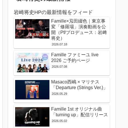
岩崎将史HPの最新情報をフィード
Famille×刄田綴色｜東京事
変「修羅場」演奏動画を公
開（Pf/プロデュース：岩﨑
将史）
2026.07.18
Famille ファミーユ live
2026 ご予約ページ
2026.07.08
Masaco西嶋 × マリテス
「Departure (Strings Ver.)」
2026.05.29
Famille 1st オリジナル曲
「turning up」配信リリース
2026.05.02