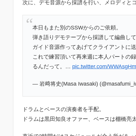
次に、デモ音源から採譜を行い、メロディと
本日もまた別のSSWからのご依頼。
弾き語りデモテープから採譜して編曲し
ガイド音源作ってあげてクライアントに
これで練習頂いて再来週に本人パートの
るんだって。…
pic.twitter.com/WWAsgH
— 岩﨑将史(Masa Iwasaki) (@masafumi_i
ドラムとベースの演奏者を手配。
ドラムは黒田知良オファー、ベースは棚橋亮