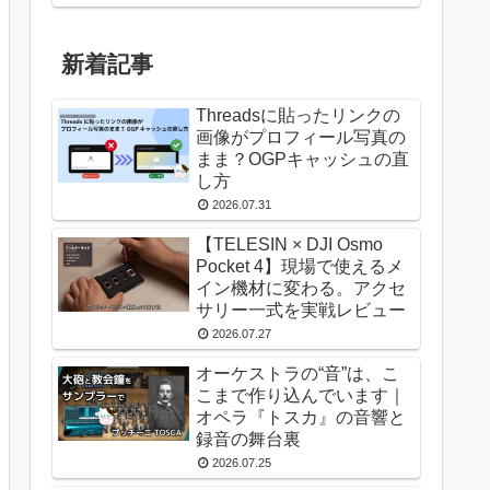
新着記事
Threadsに貼ったリンクの
画像がプロフィール写真の
まま？OGPキャッシュの直
し方
2026.07.31
【TELESIN × DJI Osmo
Pocket 4】現場で使えるメ
イン機材に変わる。アクセ
サリー一式を実戦レビュー
2026.07.27
オーケストラの“音”は、こ
こまで作り込んでいます｜
オペラ『トスカ』の音響と
録音の舞台裏
2026.07.25